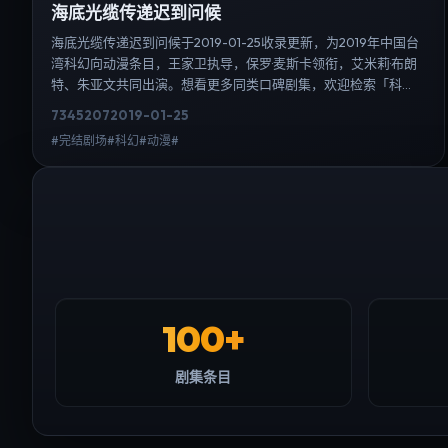
海底光缆传递迟到问候
海底光缆传递迟到问候于2019-01-25收录更新，为2019年中国台
湾科幻向动漫条目，王家卫执导，保罗·麦斯卡领衔，艾米莉·布朗
特、朱亚文共同出演。想看更多同类口碑剧集，欢迎检索「科
幻」「中国台湾」或对比同期热播榜单；免费在线观看最新日韩
7345
207
2019-01-25
电视剧需求可通过日韩热播站内搜索扩展到韩剧日剧片单、演员
#完结剧场#科幻#动漫#
作品与高清连载信息，延伸检索日韩电视剧、韩剧全集、日剧高
清等长尾词。
100+
剧集条目