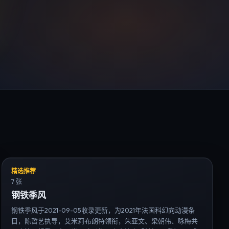
精选推荐
7 张
钢铁季风
钢铁季风于2021-09-05收录更新，为2021年法国科幻向动漫条
目，陈哲艺执导，艾米莉·布朗特领衔，朱亚文、梁朝伟、咏梅共