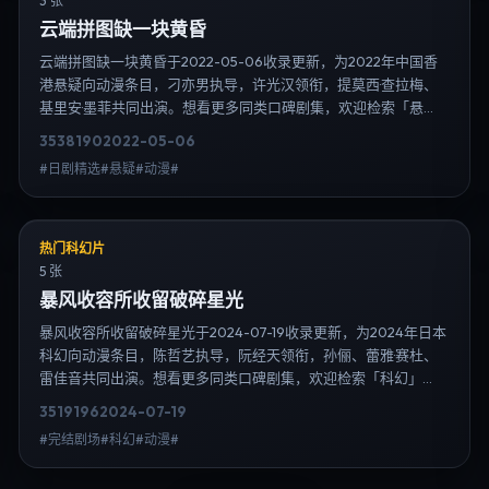
3 张
云端拼图缺一块黄昏
云端拼图缺一块黄昏于2022-05-06收录更新，为2022年中国香
港悬疑向动漫条目，刁亦男执导，许光汉领衔，提莫西·查拉梅、
基里安·墨菲共同出演。想看更多同类口碑剧集，欢迎检索「悬
疑」「中国香港」或对比同期热播榜单；免费在线观看最新日韩
3538
190
2022-05-06
电视剧需求可通过日韩热播站内搜索扩展到韩剧日剧片单、演员
#日剧精选#悬疑#动漫#
作品与高清连载信息，延伸检索日韩电视剧、韩剧全集、日剧高
清等长尾词。
热门科幻片
5 张
暴风收容所收留破碎星光
暴风收容所收留破碎星光于2024-07-19收录更新，为2024年日本
科幻向动漫条目，陈哲艺执导，阮经天领衔，孙俪、蕾雅·赛杜、
雷佳音共同出演。想看更多同类口碑剧集，欢迎检索「科幻」
「日本」或对比同期热播榜单；免费在线观看最新日韩电视剧需
3519
196
2024-07-19
求可通过日韩热播站内搜索扩展到韩剧日剧片单、演员作品与高
#完结剧场#科幻#动漫#
清连载信息，延伸检索日韩电视剧、韩剧全集、日剧高清等长尾
词。