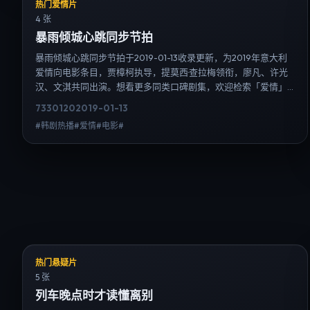
热门爱情片
4 张
暴雨倾城心跳同步节拍
暴雨倾城心跳同步节拍于2019-01-13收录更新，为2019年意大利
爱情向电影条目，贾樟柯执导，提莫西·查拉梅领衔，廖凡、许光
汉、文淇共同出演。想看更多同类口碑剧集，欢迎检索「爱情」
「意大利」或对比同期热播榜单；免费在线观看最新日韩电视剧
7330
120
2019-01-13
需求可通过日韩热播站内搜索扩展到韩剧日剧片单、演员作品与
#韩剧热播#爱情#电影#
高清连载信息，延伸检索日韩电视剧、韩剧全集、日剧高清等长
尾词。
热门悬疑片
5 张
列车晚点时才读懂离别