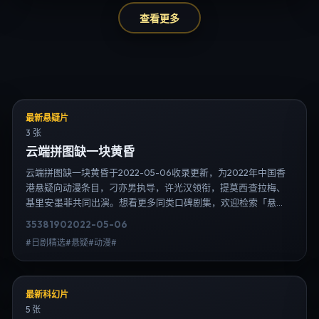
查看更多
最新悬疑片
3 张
云端拼图缺一块黄昏
云端拼图缺一块黄昏于2022-05-06收录更新，为2022年中国香
港悬疑向动漫条目，刁亦男执导，许光汉领衔，提莫西·查拉梅、
基里安·墨菲共同出演。想看更多同类口碑剧集，欢迎检索「悬
疑」「中国香港」或对比同期热播榜单；免费在线观看最新日韩
3538
190
2022-05-06
电视剧需求可通过日韩热播站内搜索扩展到韩剧日剧片单、演员
#日剧精选#悬疑#动漫#
作品与高清连载信息，延伸检索日韩电视剧、韩剧全集、日剧高
清等长尾词。
最新科幻片
5 张