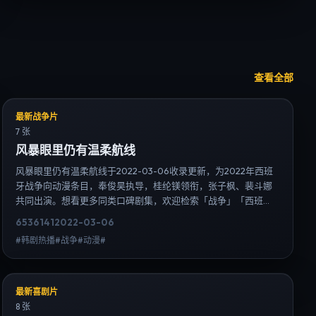
查看全部
最新战争片
7 张
风暴眼里仍有温柔航线
风暴眼里仍有温柔航线于2022-03-06收录更新，为2022年西班
牙战争向动漫条目，奉俊昊执导，桂纶镁领衔，张子枫、裴斗娜
共同出演。想看更多同类口碑剧集，欢迎检索「战争」「西班
牙」或对比同期热播榜单；免费在线观看最新日韩电视剧需求可
6536
141
2022-03-06
通过日韩热播站内搜索扩展到韩剧日剧片单、演员作品与高清连
#韩剧热播#战争#动漫#
载信息，延伸检索日韩电视剧、韩剧全集、日剧高清等长尾词。
最新喜剧片
8 张