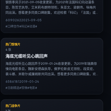
钢铁季风于2021-09-05收录更新，为2021年法国科幻向动漫条
目，陈哲艺执导，艾米莉·布朗特领衔，朱亚文、梁朝伟、咏梅共
同出演。想看更多同类口碑剧集，欢迎检索「科幻」「法国」或
对比同期热播榜单；免费在线观看最新日韩电视剧需求可通过日
6090
262
2021-09-05
韩热播站内搜索扩展到韩剧日剧片单、演员作品与高清连载信
#口碑佳作#科幻#动漫#
息，延伸检索日韩电视剧、韩剧全集、日剧高清等长尾词。
热门惊悚片
4 张
海底光缆听见心跳回声
海底光缆听见心跳回声于2019-01-24收录更新，为2019年瑞典惊
悚向电影条目，魏斯·安德森执导，佛罗伦斯·皮尤领衔，段奕宏、
裴斗娜、米歇尔·威廉姆斯共同出演。想看更多同类口碑剧集，欢
迎检索「惊悚」「瑞典」或对比同期热播榜单；免费在线观看最
6586
181
2019-01-24
新日韩电视剧需求可通过日韩热播站内搜索扩展到韩剧日剧片
#日剧精选#惊悚#电影#
单、演员作品与高清连载信息，延伸检索日韩电视剧、韩剧全
集、日剧高清等长尾词。
热门战争片