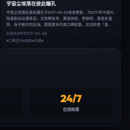
宇宙尘埃落在彼此瞳孔
宇宙尘埃落在彼此瞳孔于2017-04-26收录更新，为2017年中国大
陆喜剧向动漫条目，文牧野执导，黄渤领衔，贾樟柯、基里安·墨
菲、张子枫共同出演。想看更多同类口碑剧集，欢迎检索「喜
剧」「中国大陆」或对比同期热播榜单；免费在线观看最新日韩
2289
259
2017-04-26
电视剧需求可通过日韩热播站内搜索扩展到韩剧日剧片单、演员
#口碑佳作#喜剧#动漫#
作品与高清连载信息，延伸检索日韩电视剧、韩剧全集、日剧高
清等长尾词。
24/7
在线检索