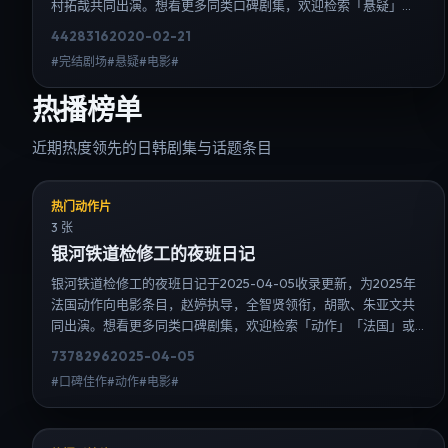
村拓哉共同出演。想看更多同类口碑剧集，欢迎检索「悬疑」
「日本」或对比同期热播榜单；免费在线观看最新日韩电视剧需
4428
316
2020-02-21
求可通过日韩热播站内搜索扩展到韩剧日剧片单、演员作品与高
#完结剧场#悬疑#电影#
清连载信息，延伸检索日韩电视剧、韩剧全集、日剧高清等长尾
词。
热播榜单
近期热度领先的日韩剧集与话题条目
热门动作片
3 张
银河铁道检修工的夜班日记
银河铁道检修工的夜班日记于2025-04-05收录更新，为2025年
法国动作向电影条目，赵婷执导，全智贤领衔，胡歌、朱亚文共
同出演。想看更多同类口碑剧集，欢迎检索「动作」「法国」或
对比同期热播榜单；免费在线观看最新日韩电视剧需求可通过日
7378
296
2025-04-05
韩热播站内搜索扩展到韩剧日剧片单、演员作品与高清连载信
#口碑佳作#动作#电影#
息，延伸检索日韩电视剧、韩剧全集、日剧高清等长尾词。