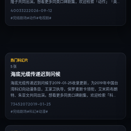
隆子共同出演。想看更多同类口碑剧集，欢迎检索「动作」「英
国」或对比同期热播榜单；免费在线观看最新日韩电视剧需求可
4003
322
2026-09-12
通过日韩热播站内搜索扩展到韩剧日剧片单、演员作品与高清连
#完结剧场#动作#电视剧#
载信息，延伸检索日韩电视剧、韩剧全集、日剧高清等长尾词。
热门科幻片
5 张
海底光缆传递迟到问候
海底光缆传递迟到问候于2019-01-25收录更新，为2019年中国台
湾科幻向动漫条目，王家卫执导，保罗·麦斯卡领衔，艾米莉·布朗
特、朱亚文共同出演。想看更多同类口碑剧集，欢迎检索「科
幻」「中国台湾」或对比同期热播榜单；免费在线观看最新日韩
7345
207
2019-01-25
电视剧需求可通过日韩热播站内搜索扩展到韩剧日剧片单、演员
#完结剧场#科幻#动漫#
作品与高清连载信息，延伸检索日韩电视剧、韩剧全集、日剧高
清等长尾词。