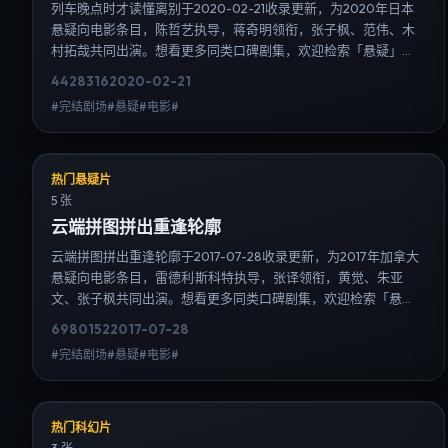
列车晚点时才读懂离别于2020-02-21收录更新，为2020年日本
悬疑向电影条目，陈哲艺执导，蒋奇明领衔，张子枫、范伟、木
村拓哉共同出演。想看更多同类口碑剧集，欢迎检索「悬疑」
「日本」或对比同期热播榜单；免费在线观看最新日韩电视剧需
4428
316
2020-02-21
求可通过日韩热播站内搜索扩展到韩剧日剧片单、演员作品与高
#完结剧场#悬疑#电影#
清连载信息，延伸检索日韩电视剧、韩剧全集、日剧高清等长尾
词。
热门悬疑片
5 张
云端拼图拼出重逢轮廓
云端拼图拼出重逢轮廓于2017-07-28收录更新，为2017年加拿大
悬疑向电影条目，雷德利·斯科特执导，张译领衔，黄觉、朱亚
文、张子枫共同出演。想看更多同类口碑剧集，欢迎检索「悬
疑」「加拿大」或对比同期热播榜单；免费在线观看最新日韩电
6980
152
2017-07-28
视剧需求可通过日韩热播站内搜索扩展到韩剧日剧片单、演员作
#完结剧场#悬疑#电影#
品与高清连载信息，延伸检索日韩电视剧、韩剧全集、日剧高清
等长尾词。
热门科幻片