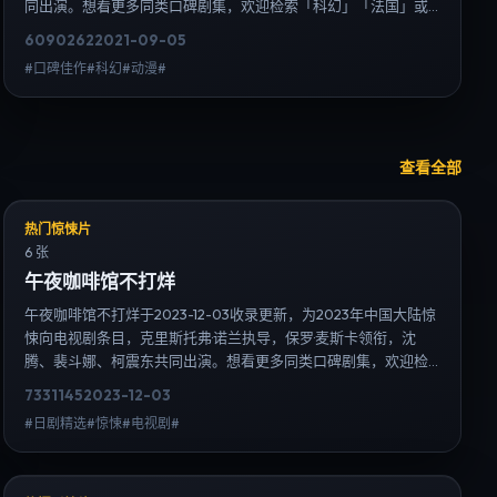
同出演。想看更多同类口碑剧集，欢迎检索「科幻」「法国」或
对比同期热播榜单；免费在线观看最新日韩电视剧需求可通过日
6090
262
2021-09-05
韩热播站内搜索扩展到韩剧日剧片单、演员作品与高清连载信
#口碑佳作#科幻#动漫#
息，延伸检索日韩电视剧、韩剧全集、日剧高清等长尾词。
查看全部
热门惊悚片
6 张
午夜咖啡馆不打烊
午夜咖啡馆不打烊于2023-12-03收录更新，为2023年中国大陆惊
悚向电视剧条目，克里斯托弗·诺兰执导，保罗·麦斯卡领衔，沈
腾、裴斗娜、柯震东共同出演。想看更多同类口碑剧集，欢迎检
索「惊悚」「中国大陆」或对比同期热播榜单；免费在线观看最
7331
145
2023-12-03
新日韩电视剧需求可通过日韩热播站内搜索扩展到韩剧日剧片
#日剧精选#惊悚#电视剧#
单、演员作品与高清连载信息，延伸检索日韩电视剧、韩剧全
集、日剧高清等长尾词。