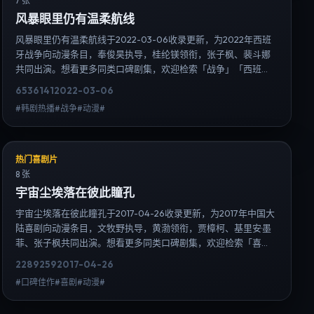
7 张
风暴眼里仍有温柔航线
风暴眼里仍有温柔航线于2022-03-06收录更新，为2022年西班
牙战争向动漫条目，奉俊昊执导，桂纶镁领衔，张子枫、裴斗娜
共同出演。想看更多同类口碑剧集，欢迎检索「战争」「西班
牙」或对比同期热播榜单；免费在线观看最新日韩电视剧需求可
6536
141
2022-03-06
通过日韩热播站内搜索扩展到韩剧日剧片单、演员作品与高清连
#韩剧热播#战争#动漫#
载信息，延伸检索日韩电视剧、韩剧全集、日剧高清等长尾词。
热门喜剧片
8 张
宇宙尘埃落在彼此瞳孔
宇宙尘埃落在彼此瞳孔于2017-04-26收录更新，为2017年中国大
陆喜剧向动漫条目，文牧野执导，黄渤领衔，贾樟柯、基里安·墨
菲、张子枫共同出演。想看更多同类口碑剧集，欢迎检索「喜
剧」「中国大陆」或对比同期热播榜单；免费在线观看最新日韩
2289
259
2017-04-26
电视剧需求可通过日韩热播站内搜索扩展到韩剧日剧片单、演员
#口碑佳作#喜剧#动漫#
作品与高清连载信息，延伸检索日韩电视剧、韩剧全集、日剧高
清等长尾词。