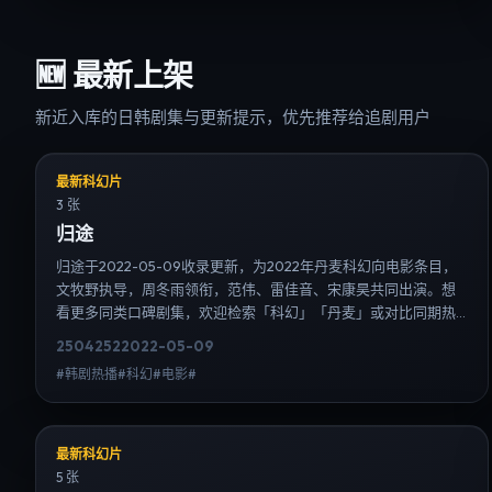
🆕
最新上架
新近入库的日韩剧集与更新提示，优先推荐给追剧用户
最新科幻片
3 张
归途
归途于2022-05-09收录更新，为2022年丹麦科幻向电影条目，
文牧野执导，周冬雨领衔，范伟、雷佳音、宋康昊共同出演。想
看更多同类口碑剧集，欢迎检索「科幻」「丹麦」或对比同期热
播榜单；免费在线观看最新日韩电视剧需求可通过日韩热播站内
2504
252
2022-05-09
搜索扩展到韩剧日剧片单、演员作品与高清连载信息，延伸检索
#韩剧热播#科幻#电影#
日韩电视剧、韩剧全集、日剧高清等长尾词。
最新科幻片
5 张