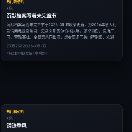
热门爱情片
7 张
沉默档案写着未完章节
沉默档案写着未完章节于2026-05-13收录更新，为2026年意大利
爱情向电视剧条目，史蒂文·斯皮尔伯格执导，张译领衔，役所广
司、蕾雅·赛杜、全智贤共同出演。想看更多同类口碑剧集，欢迎
检索「爱情」「意大利」或对比同期热播榜单；免费在线观看最
7315
236
2026-05-13
新日韩电视剧需求可通过日韩热播站内搜索扩展到韩剧日剧片
#韩剧热播#爱情#电视剧#
单、演员作品与高清连载信息，延伸检索日韩电视剧、韩剧全
集、日剧高清等长尾词。
热门科幻片
7 张
钢铁季风