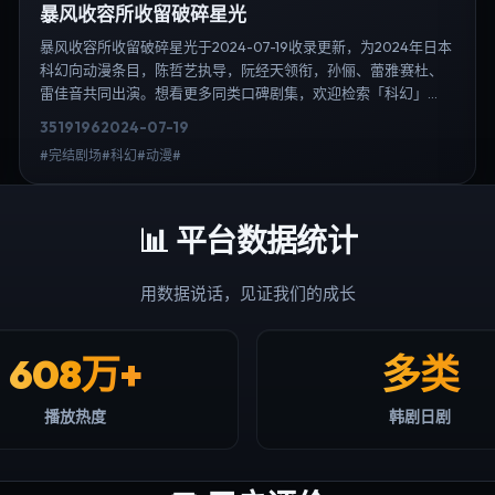
暴风收容所收留破碎星光
暴风收容所收留破碎星光于2024-07-19收录更新，为2024年日本
科幻向动漫条目，陈哲艺执导，阮经天领衔，孙俪、蕾雅·赛杜、
雷佳音共同出演。想看更多同类口碑剧集，欢迎检索「科幻」
「日本」或对比同期热播榜单；免费在线观看最新日韩电视剧需
3519
196
2024-07-19
求可通过日韩热播站内搜索扩展到韩剧日剧片单、演员作品与高
#完结剧场#科幻#动漫#
清连载信息，延伸检索日韩电视剧、韩剧全集、日剧高清等长尾
词。
📊
平台数据统计
用数据说话，见证我们的成长
608万+
多类
播放热度
韩剧日剧