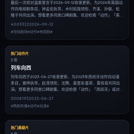
最后一次校对温柔誓言于2026-09-12收录更新，为2026年英国动
作向电视剧条目，钟孟宏执导，木村拓哉领衔，齐溪、孙俪、松
隆子共同出演。想看更多同类口碑剧集，欢迎检索「动作」「英
国」或对比同期热播榜单；免费在线观看最新日韩电视剧需求可
4003
322
2026-09-12
通过日韩热播站内搜索扩展到韩剧日剧片单、演员作品与高清连
#完结剧场#动作#电视剧#
载信息，延伸检索日韩电视剧、韩剧全集、日剧高清等长尾词。
热门动作片
3 张
列车向西
列车向西于2023-06-27收录更新，为2023年西班牙动作向动漫
条目，娄烨执导，赵涛领衔，沈腾、基里安·墨菲、雷佳音共同出
演。想看更多同类口碑剧集，欢迎检索「动作」「西班牙」或对
比同期热播榜单；免费在线观看最新日韩电视剧需求可通过日韩
3008
193
2023-06-27
热播站内搜索扩展到韩剧日剧片单、演员作品与高清连载信息，
#韩剧热播#动作#动漫#
延伸检索日韩电视剧、韩剧全集、日剧高清等长尾词。
热门悬疑片