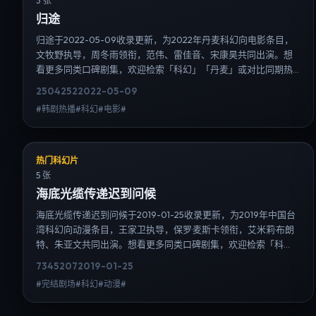
3 张
归途
归途于2022-05-09收录更新，为2022年丹麦科幻向电影条目，
文牧野执导，周冬雨领衔，范伟、雷佳音、宋康昊共同出演。想
看更多同类口碑剧集，欢迎检索「科幻」「丹麦」或对比同期热
播榜单；免费在线观看最新日韩电视剧需求可通过日韩热播站内
2504
252
2022-05-09
搜索扩展到韩剧日剧片单、演员作品与高清连载信息，延伸检索
#韩剧热播#科幻#电影#
日韩电视剧、韩剧全集、日剧高清等长尾词。
热门科幻片
5 张
海底光缆传递迟到问候
海底光缆传递迟到问候于2019-01-25收录更新，为2019年中国台
湾科幻向动漫条目，王家卫执导，保罗·麦斯卡领衔，艾米莉·布朗
特、朱亚文共同出演。想看更多同类口碑剧集，欢迎检索「科
幻」「中国台湾」或对比同期热播榜单；免费在线观看最新日韩
7345
207
2019-01-25
电视剧需求可通过日韩热播站内搜索扩展到韩剧日剧片单、演员
#完结剧场#科幻#动漫#
作品与高清连载信息，延伸检索日韩电视剧、韩剧全集、日剧高
清等长尾词。