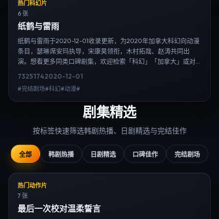
热门科幻片
6 张
纸鹤与雷雨
纸鹤与雷雨于2020-12-01收录更新，为2020年加拿大科幻向动漫
条目，瑟琳·席安玛执导，宋康昊领衔，木村拓哉、赵涛共同出
演。想看更多同类口碑剧集，欢迎检索「科幻」「加拿大」或对
比同期热播榜单；免费在线观看最新日韩电视剧需求可通过日韩
7325
174
2020-12-01
热播站内搜索扩展到韩剧日剧片单、演员作品与高清连载信息，
#完结剧场#科幻#动漫#
延伸检索日韩电视剧、韩剧全集、日剧高清等长尾词。
剧集精选
按标签快速筛选韩剧热播、日剧精选与完结佳作
全部
韩剧热播
日剧精选
口碑佳作
完结剧场
热门动作片
7 张
最后一次校对温柔誓言